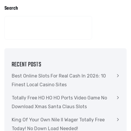
Search
SEARCH
RECENT POSTS
Best Online Slots For Real Cash In 2026: 10
Finest Local Casino Sites
Totally Free HO HO HO Ports Video Game No
Download Xmas Santa Claus Slots
King Of Your Own Nile II Wager Totally Free
Today! No Down Load Needed!