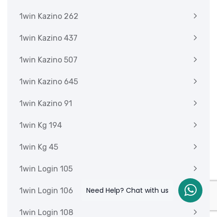
1win Kazino 262
1win Kazino 437
1win Kazino 507
1win Kazino 645
1win Kazino 91
1win Kg 194
1win Kg 45
1win Login 105
Need Help? Chat with us
1win Login 106
1win Login 108