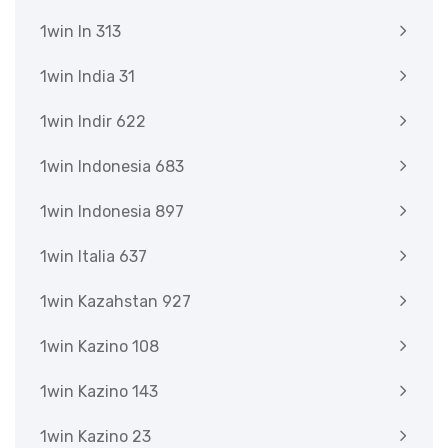
1win In 313
1win India 31
1win Indir 622
1win Indonesia 683
1win Indonesia 897
1win Italia 637
1win Kazahstan 927
1win Kazino 108
1win Kazino 143
1win Kazino 23