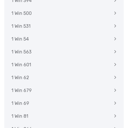
1 Win 394
1 Win 500
1 Win 531
1 Win 54
1 Win 563
1 Win 601
1 Win 62
1 Win 679
1 Win 69
1 Win 81