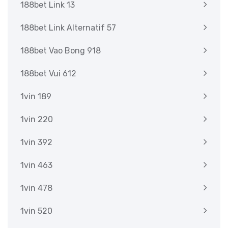
188bet Link 13
188bet Link Alternatif 57
188bet Vao Bong 918
188bet Vui 612
1vin 189
1vin 220
1vin 392
1vin 463
1vin 478
1vin 520