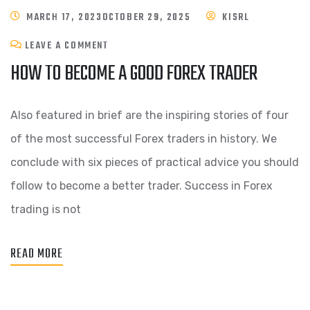
MARCH 17, 2023
OCTOBER 29, 2025
KISRL
LEAVE A COMMENT
HOW TO BECOME A GOOD FOREX TRADER
Also featured in brief are the inspiring stories of four
of the most successful Forex traders in history. We
conclude with six pieces of practical advice you should
follow to become a better trader. Success in Forex
trading is not
READ MORE