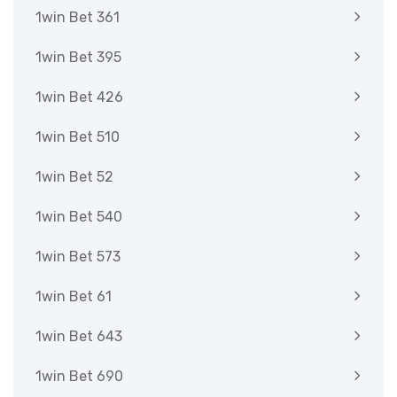
1win Bet 361
1win Bet 395
1win Bet 426
1win Bet 510
1win Bet 52
1win Bet 540
1win Bet 573
1win Bet 61
1win Bet 643
1win Bet 690