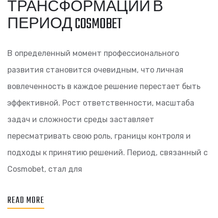
ТРАНСФОРМАЦИИ В
ПЕРИОД COSMOBET
В определенный момент профессионального
развития становится очевидным, что личная
вовлеченность в каждое решение перестает быть
эффективной. Рост ответственности, масштаба
задач и сложности среды заставляет
пересматривать свою роль, границы контроля и
подходы к принятию решений. Период, связанный с
Cosmobet, стал для
READ MORE