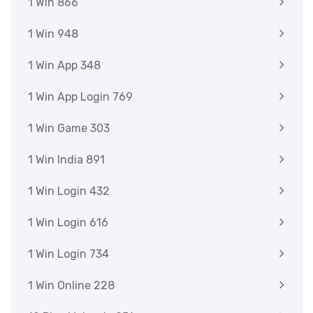
1 Win 866
1 Win 948
1 Win App 348
1 Win App Login 769
1 Win Game 303
1 Win India 891
1 Win Login 432
1 Win Login 616
1 Win Login 734
1 Win Online 228