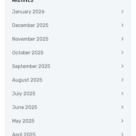
ARCHIVES
January 2026
December 2025
November 2025
October 2025
September 2025
August 2025
July 2025
June 2025
May 2025
April 2025