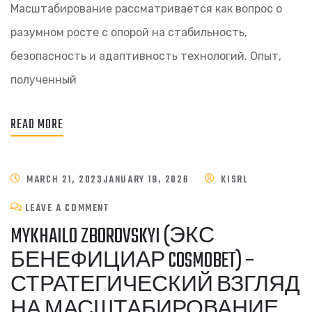
Масштабирование рассматривается как вопрос о
разумном росте с опорой на стабильность,
безопасность и адаптивность технологий. Опыт,
полученный
READ MORE
MARCH 21, 2023
JANUARY 19, 2026
KISRL
LEAVE A COMMENT
MYKHAILO ZBOROVSKYI (ЭКС
БЕНЕФИЦИАР COSMOBET) –
СТРАТЕГИЧЕСКИЙ ВЗГЛЯД
НА МАСШТАБИРОВАНИЕ