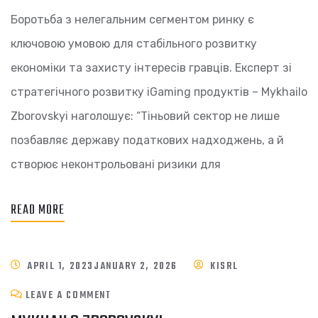
Боротьба з нелегальним сегментом ринку є
ключовою умовою для стабільного розвитку
економіки та захисту інтересів гравців. Експерт зі
стратегічного розвитку iGaming продуктів – Mykhailo
Zborovskyi наголошує: “Тіньовий сектор не лише
позбавляє державу податкових надходжень, а й
створює неконтрольовані ризики для
READ MORE
APRIL 1, 2023
JANUARY 2, 2026
KISRL
LEAVE A COMMENT