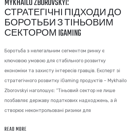
MYKHAILO ZBOROVSKYI:
СТРАТЕГІЧНІ ПІДХОДИ ДО
БОРОТЬБИ З ТІНЬОВИМ
СЕКТОРОМ IGAMING
Боротьба з нелегальним сегментом ринку є
ключовою умовою для стабільного розвитку
економіки та захисту інтересів гравців. Експерт зі
стратегічного розвитку iGaming продуктів – Mykhailo
Zborovskyi наголошує: “Тіньовий сектор не лише
позбавляє державу податкових надходжень, а й
створює неконтрольовані ризики для
READ MORE