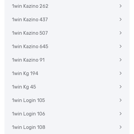
1win Kazino 262
1win Kazino 437
1win Kazino 507
1win Kazino 645
1win Kazino 91
1win Kg 194
1win Kg 45
1win Login 105
1win Login 106
1win Login 108