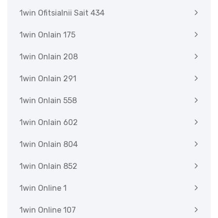
1win Ofitsialnii Sait 434
1win Onlain 175
1win Onlain 208
1win Onlain 291
1win Onlain 558
1win Onlain 602
1win Onlain 804
1win Onlain 852
1win Online 1
1win Online 107