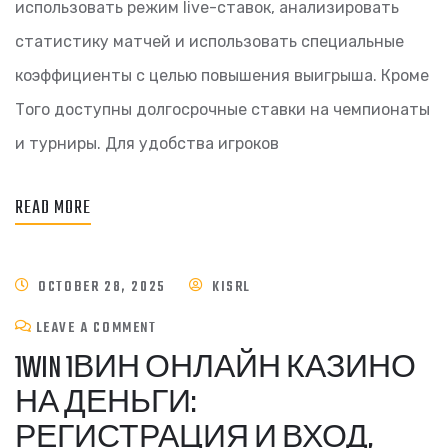
использовать режим live-ставок, анализировать
статистику матчей и использовать специальные
коэффициенты с целью повышения выигрыша. Кроме
Того доступны долгосрочные ставки на чемпионаты
и турниры. Для удобства игроков
READ MORE
OCTOBER 28, 2025
KISRL
LEAVE A COMMENT
1WIN 1ВИН ОНЛАЙН КАЗИНО
НА ДЕНЬГИ:
РЕГИСТРАЦИЯ И ВХОД,