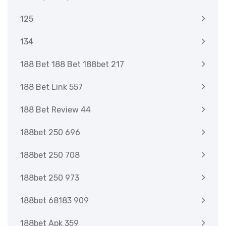
125
134
188 Bet 188 Bet 188bet 217
188 Bet Link 557
188 Bet Review 44
188bet 250 696
188bet 250 708
188bet 250 973
188bet 68183 909
188bet Apk 359