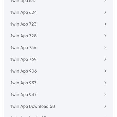
1win App 557
1win App 624
1win App 723
1win App 728
1win App 756
1win App 769
1win App 906
1win App 937
1win App 947
1win App Download 68