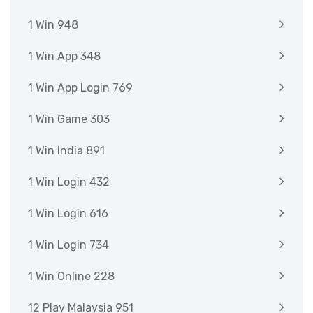
1 Win 948
1 Win App 348
1 Win App Login 769
1 Win Game 303
1 Win India 891
1 Win Login 432
1 Win Login 616
1 Win Login 734
1 Win Online 228
12 Play Malaysia 951