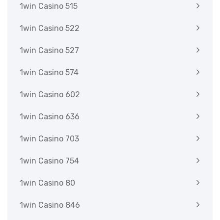
1win Casino 515
1win Casino 522
1win Casino 527
1win Casino 574
1win Casino 602
1win Casino 636
1win Casino 703
1win Casino 754
1win Casino 80
1win Casino 846