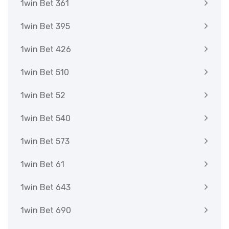
1win Bet 361
1win Bet 395
1win Bet 426
1win Bet 510
1win Bet 52
1win Bet 540
1win Bet 573
1win Bet 61
1win Bet 643
1win Bet 690