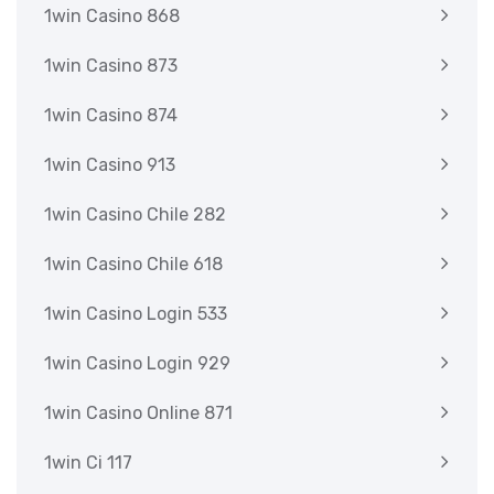
1win Casino 868
1win Casino 873
1win Casino 874
1win Casino 913
1win Casino Chile 282
1win Casino Chile 618
1win Casino Login 533
1win Casino Login 929
1win Casino Online 871
1win Ci 117