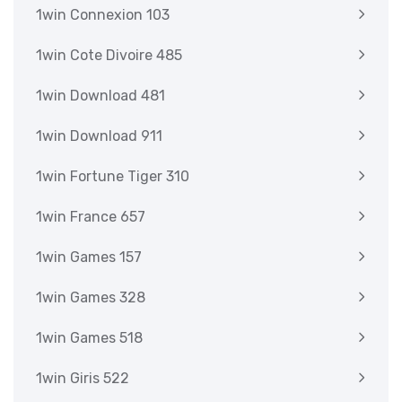
1win Connexion 103
1win Cote Divoire 485
1win Download 481
1win Download 911
1win Fortune Tiger 310
1win France 657
1win Games 157
1win Games 328
1win Games 518
1win Giris 522