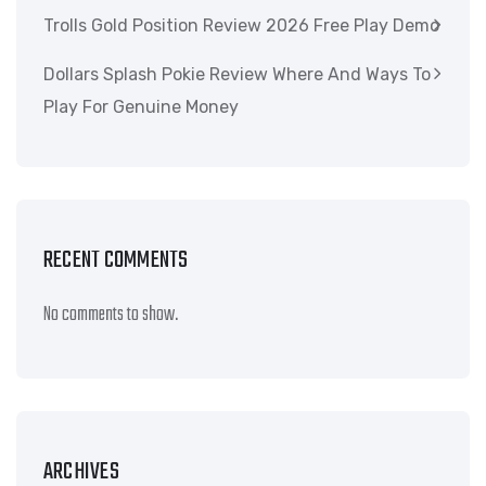
Trolls Gold Position Review 2026 Free Play Demo
Dollars Splash Pokie Review Where And Ways To
Play For Genuine Money
RECENT COMMENTS
No comments to show.
ARCHIVES