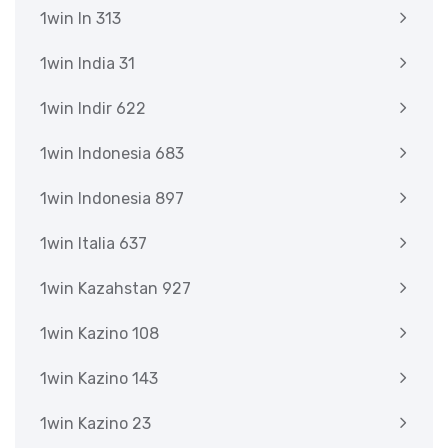
1win In 313
1win India 31
1win Indir 622
1win Indonesia 683
1win Indonesia 897
1win Italia 637
1win Kazahstan 927
1win Kazino 108
1win Kazino 143
1win Kazino 23