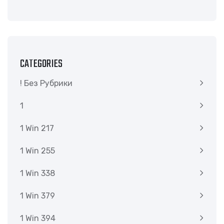
CATEGORIES
! Без Рубрики
1
1 Win 217
1 Win 255
1 Win 338
1 Win 379
1 Win 394