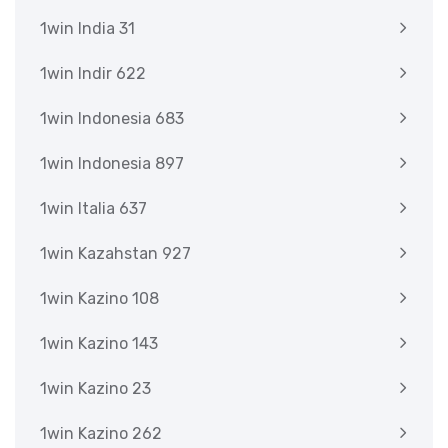
1win India 31
1win Indir 622
1win Indonesia 683
1win Indonesia 897
1win Italia 637
1win Kazahstan 927
1win Kazino 108
1win Kazino 143
1win Kazino 23
1win Kazino 262