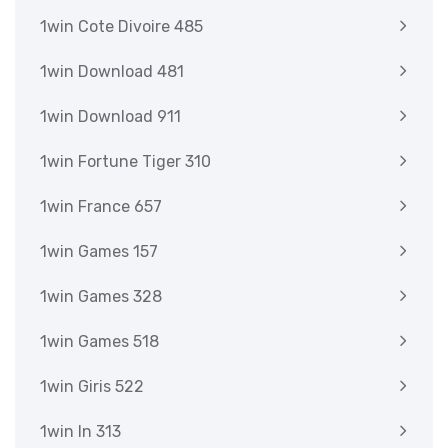
1win Cote Divoire 485
1win Download 481
1win Download 911
1win Fortune Tiger 310
1win France 657
1win Games 157
1win Games 328
1win Games 518
1win Giris 522
1win In 313