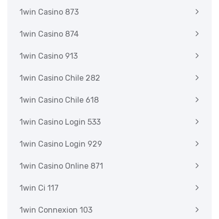
1win Casino 873
1win Casino 874
1win Casino 913
1win Casino Chile 282
1win Casino Chile 618
1win Casino Login 533
1win Casino Login 929
1win Casino Online 871
1win Ci 117
1win Connexion 103