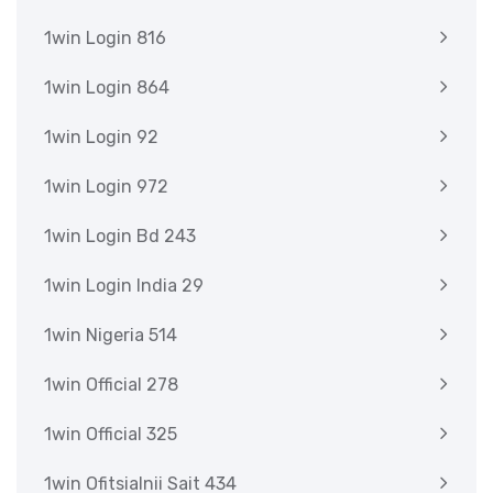
1win Login 816
1win Login 864
1win Login 92
1win Login 972
1win Login Bd 243
1win Login India 29
1win Nigeria 514
1win Official 278
1win Official 325
1win Ofitsialnii Sait 434