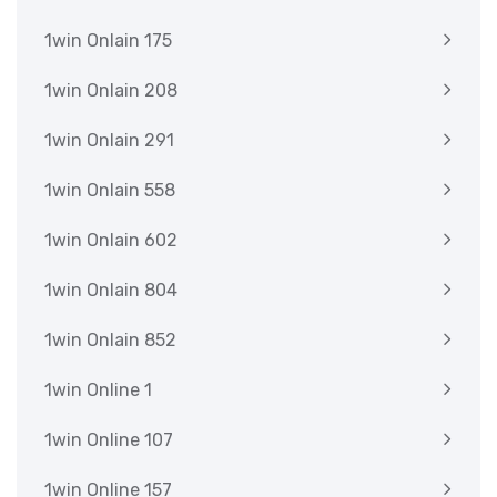
1win Onlain 175
1win Onlain 208
1win Onlain 291
1win Onlain 558
1win Onlain 602
1win Onlain 804
1win Onlain 852
1win Online 1
1win Online 107
1win Online 157