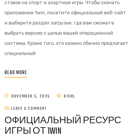
ставок на спорт и азартные игры. Чтобы скачать
приложение 1win, посетите официальный веб-сайт
и выберите раздел загрузки, где вам сможете
выбрать версию с целью вашей операционной
системы. Кроме того, это казино обычно предлагает
специальный
READ MORE
NOVEMBER 5, 2025
KISRL
LEAVE A COMMENT
ОФИЦИАЛЬНЫЙ РЕСУРС
ИГРЫ ОТ 1WIN