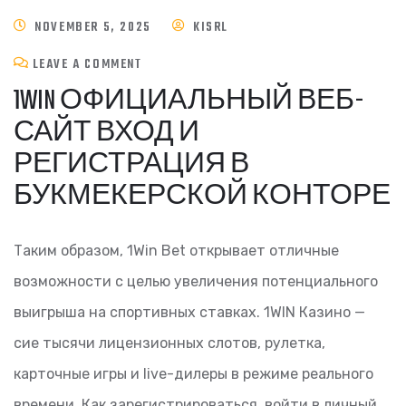
NOVEMBER 5, 2025
KISRL
LEAVE A COMMENT
1WIN ОФИЦИАЛЬНЫЙ ВЕБ-
САЙТ ВХОД И
РЕГИСТРАЦИЯ В
БУКМЕКЕРСКОЙ КОНТОРЕ
Таким образом, 1Win Bet открывает отличные
возможности с целью увеличения потенциального
выигрыша на спортивных ставках. 1WIN Казино —
сие тысячи лицензионных слотов, рулетка,
карточные игры и live-дилеры в режиме реального
времени. Как зарегистрироваться, войти в личный