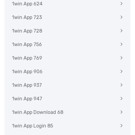
1win App 624
1win App 723
1win App 728
1win App 756
1win App 769
1win App 906
1win App 937
1win App 947
1win App Download 68
1win App Login 85