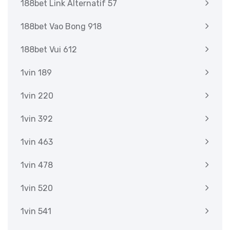
188bet Link Alternatif 57
188bet Vao Bong 918
188bet Vui 612
1vin 189
1vin 220
1vin 392
1vin 463
1vin 478
1vin 520
1vin 541