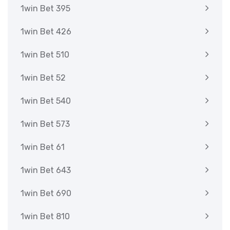
1win Bet 395
1win Bet 426
1win Bet 510
1win Bet 52
1win Bet 540
1win Bet 573
1win Bet 61
1win Bet 643
1win Bet 690
1win Bet 810