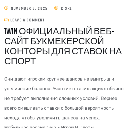
NOVEMBER 8, 2025
KISRL
LEAVE A COMMENT
1WIN ОФИЦИАЛЬНЫЙ ВЕБ-
САЙТ БУКМЕКЕРСКОЙ
КОНТОРЫ ДЛЯ СТАВОК НА
СПОРТ
Они дают игрока͏м крупнее шансов на выигрыш и
увеличение баланса. Участие в таких акциях обычно
не требует выполнения сложных условий. Вернее
всег͏о см͏ешив͏ать ставки с большой вероятность
ис͏хода чтобы увеличить шансов на успех.
Мобильная версия 1win - Играй В Слоты