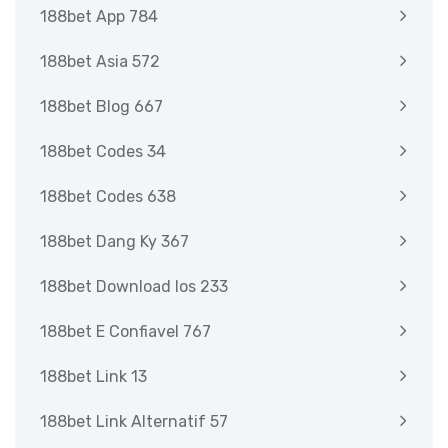
188bet App 784
188bet Asia 572
188bet Blog 667
188bet Codes 34
188bet Codes 638
188bet Dang Ky 367
188bet Download Ios 233
188bet E Confiavel 767
188bet Link 13
188bet Link Alternatif 57