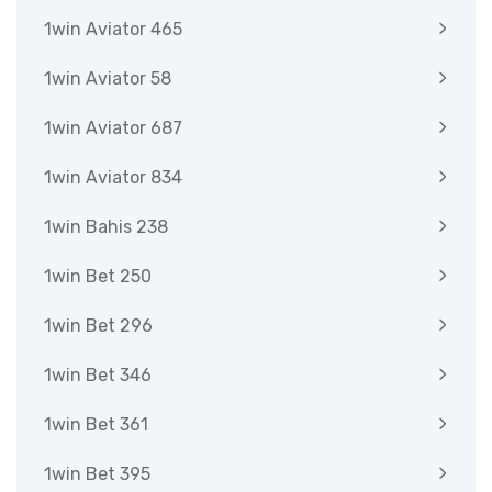
1win Aviator 465
1win Aviator 58
1win Aviator 687
1win Aviator 834
1win Bahis 238
1win Bet 250
1win Bet 296
1win Bet 346
1win Bet 361
1win Bet 395