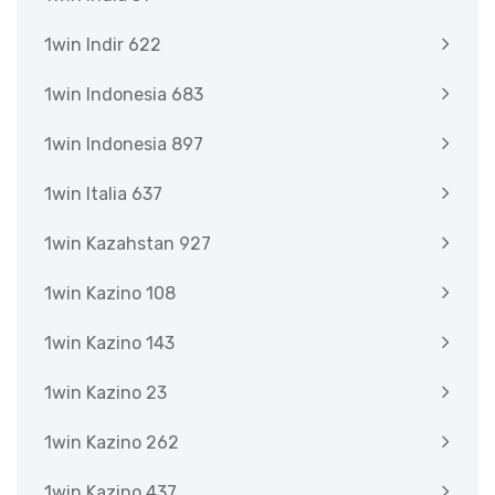
1win Indir 622
1win Indonesia 683
1win Indonesia 897
1win Italia 637
1win Kazahstan 927
1win Kazino 108
1win Kazino 143
1win Kazino 23
1win Kazino 262
1win Kazino 437