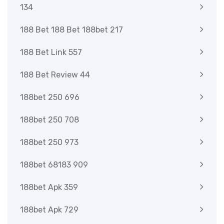
134
188 Bet 188 Bet 188bet 217
188 Bet Link 557
188 Bet Review 44
188bet 250 696
188bet 250 708
188bet 250 973
188bet 68183 909
188bet Apk 359
188bet Apk 729