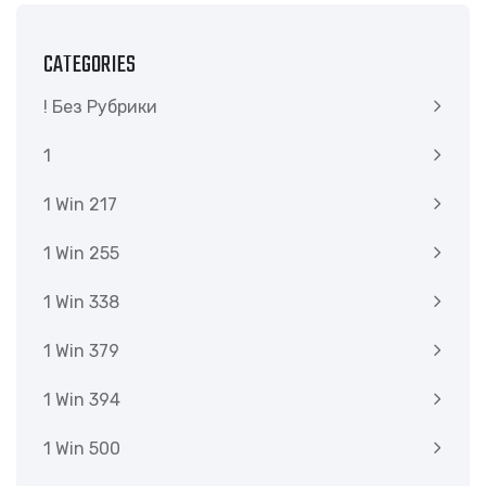
CATEGORIES
! Без Рубрики
1
1 Win 217
1 Win 255
1 Win 338
1 Win 379
1 Win 394
1 Win 500