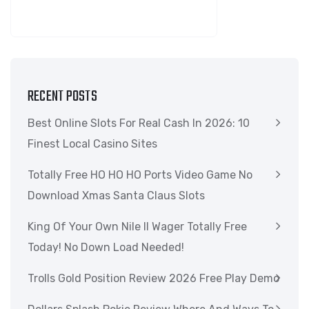
SEARCH
RECENT POSTS
Best Online Slots For Real Cash In 2026: 10
Finest Local Casino Sites
Totally Free HO HO HO Ports Video Game No
Download Xmas Santa Claus Slots
King Of Your Own Nile II Wager Totally Free
Today! No Down Load Needed!
Trolls Gold Position Review 2026 Free Play Demo