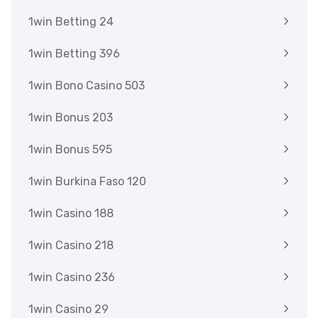
1win Betting 24
1win Betting 396
1win Bono Casino 503
1win Bonus 203
1win Bonus 595
1win Burkina Faso 120
1win Casino 188
1win Casino 218
1win Casino 236
1win Casino 29