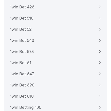
1win Bet 426
1win Bet 510
1win Bet 52
1win Bet 540
1win Bet 573
1win Bet 61
1win Bet 643
1win Bet 690
1win Bet 810
1win Betting 100