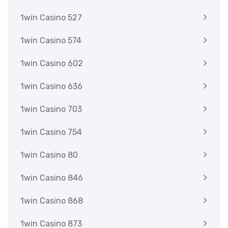
1win Casino 527
1win Casino 574
1win Casino 602
1win Casino 636
1win Casino 703
1win Casino 754
1win Casino 80
1win Casino 846
1win Casino 868
1win Casino 873