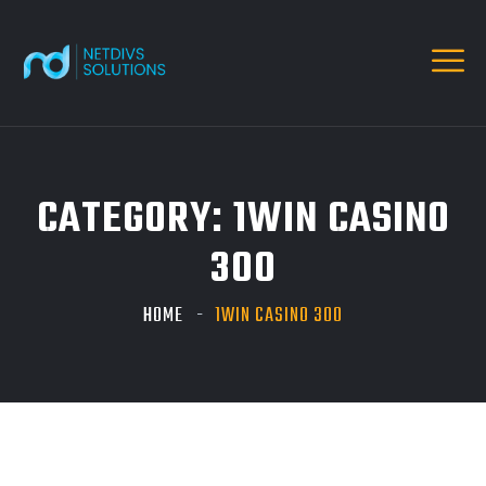
CATEGORY:
1WIN CASINO
300
HOME
1WIN CASINO 300