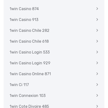
1win Casino 874
1win Casino 913
1win Casino Chile 282
1win Casino Chile 618
1win Casino Login 533
1win Casino Login 929
1win Casino Online 871
1win Ci 117
1win Connexion 103
1win Cote Divoire 485