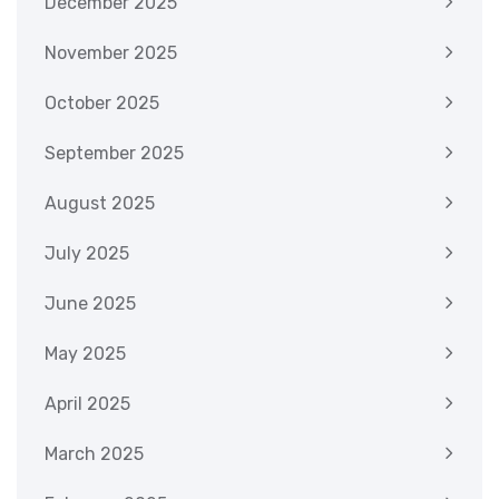
December 2025
November 2025
October 2025
September 2025
August 2025
July 2025
June 2025
May 2025
April 2025
March 2025