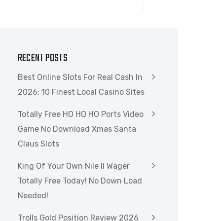
RECENT POSTS
Best Online Slots For Real Cash In
2026: 10 Finest Local Casino Sites
Totally Free HO HO HO Ports Video
Game No Download Xmas Santa
Claus Slots
King Of Your Own Nile II Wager
Totally Free Today! No Down Load
Needed!
Trolls Gold Position Review 2026