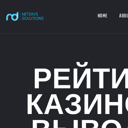
HOME
ABOU
РЕЙТ
КАЗИН