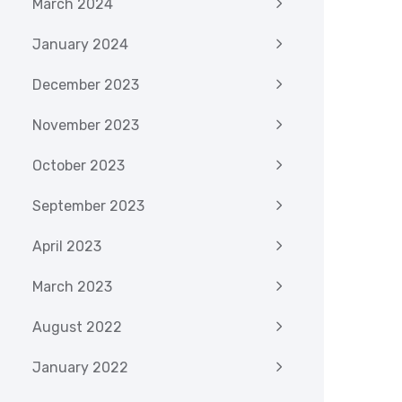
March 2024
January 2024
December 2023
November 2023
October 2023
September 2023
April 2023
March 2023
August 2022
January 2022