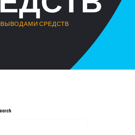
ЕДСТВ
 ВЫВОДАМИ СРЕДСТВ
earch
SEARCH