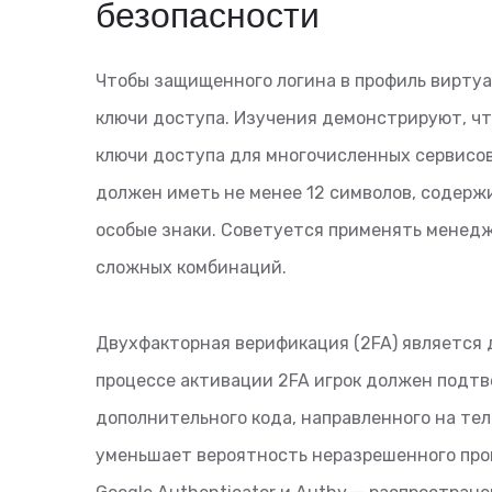
безопасности
Чтобы защищенного логина в профиль виртуа
ключи доступа. Изучения демонстрируют, чт
ключи доступа для многочисленных сервисов,
должен иметь не менее 12 символов, содерж
особые знаки. Советуется применять менед
сложных комбинаций.
Двухфакторная верификация (2FA) является
процессе активации 2FA игрок должен подт
дополнительного кода, направленного на те
уменьшает вероятность неразрешенного про